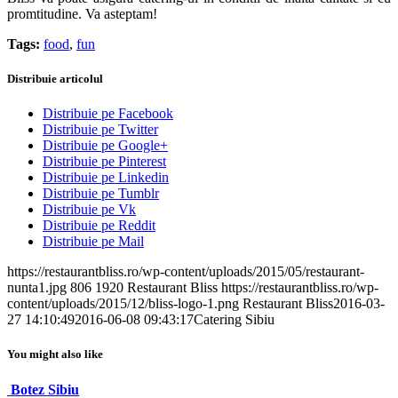
promtitudine. Va asteptam!
Tags:
food
,
fun
Distribuie articolul
Distribuie pe Facebook
Distribuie pe Twitter
Distribuie pe Google+
Distribuie pe Pinterest
Distribuie pe Linkedin
Distribuie pe Tumblr
Distribuie pe Vk
Distribuie pe Reddit
Distribuie pe Mail
https://restaurantbliss.ro/wp-content/uploads/2015/05/restaurant-
nunta1.jpg
806
1920
Restaurant Bliss
https://restaurantbliss.ro/wp-
content/uploads/2015/12/bliss-logo-1.png
Restaurant Bliss
2016-03-
27 14:10:49
2016-06-08 09:43:17
Catering Sibiu
You might also like
Botez Sibiu