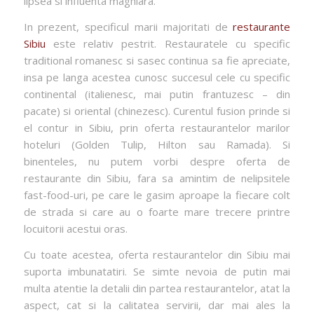
lipsea si influenta maghiara.
In prezent, specificul marii majoritati de
restaurante
Sibiu
este relativ pestrit. Restauratele cu specific
traditional romanesc si sasec continua sa fie apreciate,
insa pe langa acestea cunosc succesul cele cu specific
continental (italienesc, mai putin frantuzesc – din
pacate) si oriental (chinezesc). Curentul fusion prinde si
el contur in Sibiu, prin oferta restaurantelor marilor
hoteluri (Golden Tulip, Hilton sau Ramada). Si
binenteles, nu putem vorbi despre oferta de
restaurante din Sibiu, fara sa amintim de nelipsitele
fast-food-uri, pe care le gasim aproape la fiecare colt
de strada si care au o foarte mare trecere printre
locuitorii acestui oras.
Cu toate acestea, oferta restaurantelor din Sibiu mai
suporta imbunatatiri. Se simte nevoia de putin mai
multa atentie la detalii din partea restaurantelor, atat la
aspect, cat si la calitatea servirii, dar mai ales la