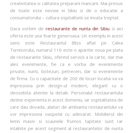
creativitatea si calitatea prepararii mancarii. Mai presus
de toate este nevoie in Sibiu si de o educatie a
consumatorului – cultura ospitalitatii se invata treptat.
Daca vorbim de
restaurante de nunta din Sibiu
si aici
oferta este una foarte generoasa. Un exemplu in acest
sens este Restaurantul Bliss aflat pe Calea
Turnisorului, numarul 116 este o aparitie noua pe piata
de restaurante Sibiu, oferind servicii a la carte, dar mai
ales evenimente, fie ca e vorba de evenimente
private, nunti, botezuri, petreceri, dar si evenimente
de firma. Cu o capacitate de 200 de locuri locatia va va
impresiona prin design-ul modern, elegant cu o
deosebita atentie la detalii. Personalul restaurantului
detine experienta in acest domeniu, iar ospitalitatea de
care dau dovada, alaturi de ambianta restaurantului va
vor impresiona oaspetiii cu adevarat. Mobilierul din
lemn masiv si scaunele frumos tapitate sunt rar
intalnite pe acest segment al restaurantelor de nunta