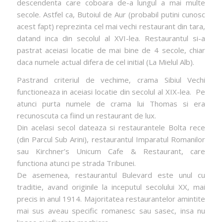
descendenta care coboara de-a lungul a mai multe
secole. Astfel ca, Butoiul de Aur (probabil putini cunosc
acest fapt) reprezinta cel mai vechi restaurant din tara,
datand inca din secolul al XVI-lea. Restaurantul si-a
pastrat aceiasi locatie de mai bine de 4 secole, chiar
daca numele actual difera de cel initial (La Mielul Alb).
Pastrand criteriul de vechime, crama Sibiul Vechi
functioneaza in aceiasi locatie din secolul al XIX-lea. Pe
atunci purta numele de crama lui Thomas si era
recunoscuta ca fiind un restaurant de lux.
Din acelasi secol dateaza si restaurantele Bolta rece
(din Parcul Sub Arini), restaurantul Imparatul Romanilor
sau Kirchner’s Unicum Cafe & Restaurant, care
functiona atunci pe strada Tribunei.
De asemenea, restaurantul Bulevard este unul cu
traditie, avand originile la inceputul secolului XX, mai
precis in anul 1914. Majoritatea restaurantelor amintite
mai sus aveau specific romanesc sau sasec, insa nu