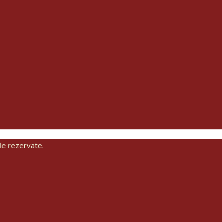
his page can't load Google Maps correctly.
OK
Do you own this website?
le rezervate.