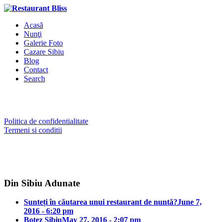
Acasă
Nunţi
Galerie Foto
Cazare Sibiu
Blog
Contact
Search
Politica de confidentialitate
Termeni si conditii
Din Sibiu Adunate
Sunteți în căutarea unui restaurant de nuntă?
June 7,
2016 - 6:20 pm
Botez Sibiu
May 27, 2016 - 2:07 pm