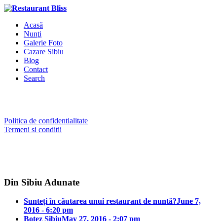
Acasă
Nunţi
Galerie Foto
Cazare Sibiu
Blog
Contact
Search
Politica de confidentialitate
Termeni si conditii
Din Sibiu Adunate
Sunteți în căutarea unui restaurant de nuntă?
June 7,
2016 - 6:20 pm
Botez Sibiu
May 27, 2016 - 2:07 pm